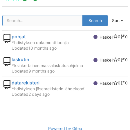
Search
Sort
pohjat
0
0
Haskell
Yhdistyksen dokumenttipohjia
Updated
laskutin
0
0
Haskell
Yksinkertainen massalaskutusohjelma
Updated
datarekisteri
0
0
Haskell
Yhdistyksen jäsenrekisterin lähdekoodi
Updated
Powered by Gitea